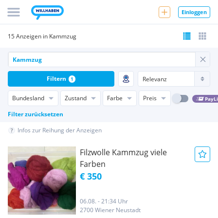
Einloggen
15 Anzeigen in Kammzug
Filtern
1
Bundesland
Zustand
Farbe
Preis
PayL
Filter zurücksetzen
Infos zur Reihung der Anzeigen
Filzwolle Kammzug viele
Farben
€ 350
06.08. - 21:34 Uhr
2700 Wiener Neustadt