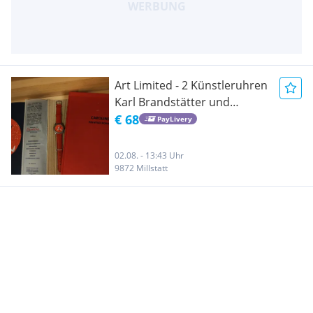
Art Limited - 2 Künstleruhren
Karl Brandstätter und
Caroline
€ 68
PayLivery
02.08. - 13:43 Uhr
9872 Millstatt