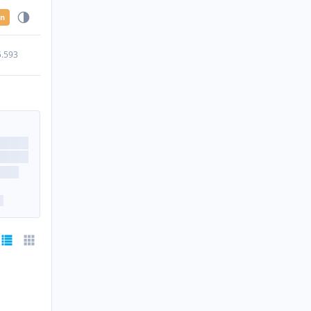
en
5.593