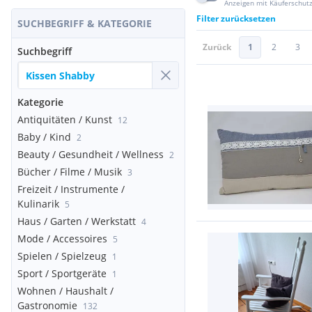
Anzeigen mit Käuferschut
Filter zurücksetzen
SUCHBEGRIFF & KATEGORIE
Zurück
1
2
3
Suchbegriff
Kategorie
Antiquitäten / Kunst
12
Baby / Kind
2
Beauty / Gesundheit / Wellness
2
Bücher / Filme / Musik
3
Freizeit / Instrumente /
Kulinarik
5
Haus / Garten / Werkstatt
4
Mode / Accessoires
5
Spielen / Spielzeug
1
Sport / Sportgeräte
1
Wohnen / Haushalt /
Gastronomie
132