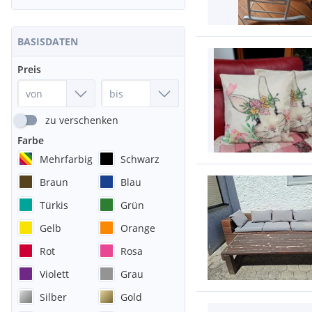
BASISDATEN
Preis
zu verschenken
Farbe
Mehrfarbig
Schwarz
Braun
Blau
Türkis
Grün
Gelb
Orange
Rot
Rosa
Violett
Grau
Silber
Gold