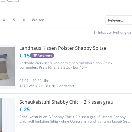
z und Versand
4
5
6
Weiter
Infos zur Reihung d
Landhaus Kissen Polster Shabby Spitze
€ 15
PayLivery
Verkaufe Zierkissen, von dem einen mit blau sind 2 Stück
vorhanden, Preis für alle 3 Stück Eur 40,--
07.07. - 20:29 Uhr
1210 Wien, 21. Bezirk, Floridsdorf
Schaukelstuhl Shabby Chic + 2 Kissen grau
€ 25
Schaukelstuhl weiß Shabby Chic + 2 Kissen grau Zustand: Shabby
Chic, voll funktionsfähig - ohne Quietschen und nichts ist kaputt Set-
Preis: € 25,-- Tausch durch Gutschein von Amazon, Zalando,
Deichmann, Linzer-City, Eurospar, Billa, Hofer, Lidl, H&M ist...