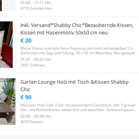
01.08. - 15:11 Uhr
4710 Grieskirchen
Inkl. Versand*Shabby Chic*Bezaubernde Kissen,
Kissen mit Hasenmotiv 50x50 cm neu
€ 20
Meine Preise sind sehr faire Fixpreise und nicht verhandelbar! 2 x
Zierkissen mit Zipp und Füllung, 50 x 50 cm Waschbar Neu gekauft
bei Bettenreiter Preis für beide zusammen inkl.Versand
31.07. - 06:45 Uhr
2601 Sollenau
Garten Lounge Holz mit Tisch &Kissen Shabby-
Chic
€ 90
Massiver Holz Sofa 3 Sitz mit passendem Couchtisch. Inkl. 5 grauer
Sitz- und Rüchenkissen, wetterfest und waschbar. Gebrauchspuren
vorhanden, aber voll stabil und gemütlich. Ideal für Terrasse,
02.08. - 09:38 Uhr
Garten oder sonstige. Abholung in Fraham nur mit...
4070 Fraham