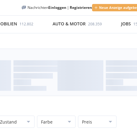
Nachrichten
Einloggen
|
Registrieren
Neue Anzeige aufgeb
OBILIEN
AUTO & MOTOR
JOBS
112.802
208.359
1
Zustand
Farbe
Preis