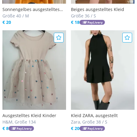
Sonnengelbes ausgestelltes
Beiges ausgestelltes Kleid
Kleid
Größe 40 / M
Größe 36 / S
€ 20
€ 18
PayLivery
Ausgestelltes Kleid Kinder
Kleid ZARA, ausgestellt
H&M, Größe 134
Zara, Größe 38 / S
€ 8
€ 20
PayLivery
PayLivery