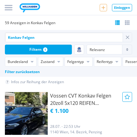
Einloggen
59 Anzeigen in Konkav Felgen
Filtern
1
Bundesland
Zustand
Felgentyp
Reifentyp
Passen
Filter zurücksetzen
Infos zur Reihung der Anzeigen
Vossen CVT Konkav Felgen
20zoll 5x120 REIFEN
NEUWERTIG
€ 1.100
28.07. - 22:53 Uhr
1140 Wien, 14. Bezirk, Penzing