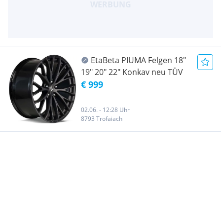
EtaBeta PIUMA Felgen 18"
19" 20" 22" Konkav neu TÜV
€ 999
02.06. - 12:28 Uhr
8793 Trofaiach