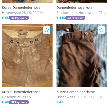
Kurze Damenlederhose
Damenlederhose kurz
Hosenweite 28 / S, 29 / M
Stockerpoint, Hosenweite 27 /
€ 45
S
€ 110
PayLivery
PayLivery
Kurze Damenlederhose
Kurze Damenlederhose
Hosenweite 28 / S
Hosenweite 30 / M, 31 / L, 32 /
€ 40
L
€ 45
PayLivery