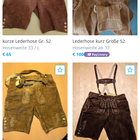
kurze Lederhose Gr. 52
Lederhose kurz Größe 52
Hosenweite 33 / L
Hosenweite ab 37
€ 65
€ 100
PayLivery