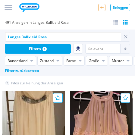
Einloggen
491 Anzeigen in Langes Ballkleid Rosa
Filtern
1
Bundesland
Zustand
Farbe
Größe
Muster
Filter zurücksetzen
Infos zur Reihung der Anzeigen