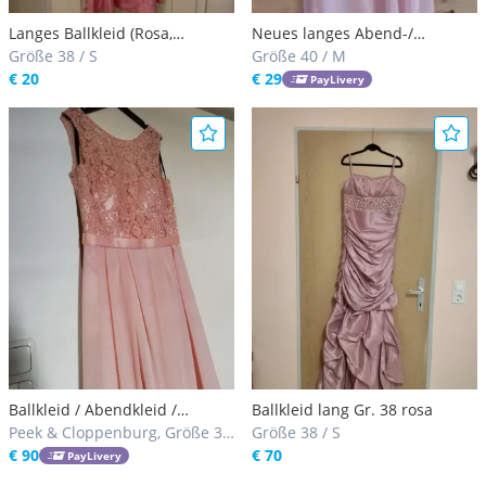
Langes Ballkleid (Rosa,
Neues langes Abend-/
schimmernd)
Größe 38 / S
Ballkleid lang weiß+ rosa
Größe 40 / M
€ 20
€ 29
PayLivery
Ballkleid / Abendkleid /
Ballkleid lang Gr. 38 rosa
Trauzeugin lang rosa
Peek & Cloppenburg, Größe 36
Größe 38 / S
/ S
€ 90
€ 70
PayLivery