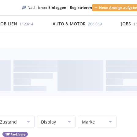
Nachrichten
Einloggen
|
Registrieren
Neue Anzeige aufgeb
OBILIEN
AUTO & MOTOR
JOBS
112.614
206.069
1
Zustand
Display
Marke
PayLivery