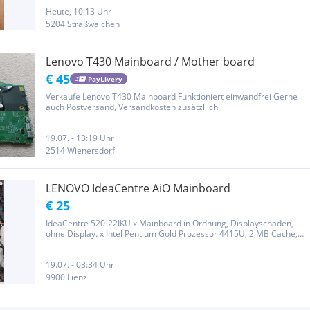
Heute, 10:13 Uhr
5204 Straßwalchen
Lenovo T430 Mainboard / Mother board
€ 45
PayLivery
Verkaufe Lenovo T430 Mainboard Funktioniert einwandfrei Gerne
auch Postversand, Versandkosten zusätzllich
19.07. - 13:19 Uhr
2514 Wienersdorf
LENOVO IdeaCentre AiO Mainboard
€ 25
IdeaCentre 520-22IKU x Mainboard in Ordnung, Displayschaden,
ohne Display. x Intel Pentium Gold Prozessor 4415U; 2 MB Cache,
2,30 GHz x benötigt DDR4-RAM (PC4-2400T) Zustand, Zubehör: lt.
Fotos....
19.07. - 08:34 Uhr
9900 Lienz