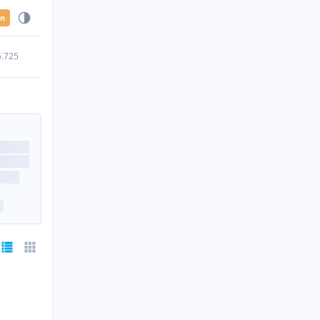
en
5.725