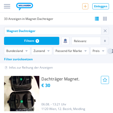
Einloggen
33 Anzeigen in Magnet Dachträger
Filtern
1
Bundesland
Zustand
Passend für Marke
Preis
Filter zurücksetzen
Infos zur Reihung der Anzeigen
Dachträger Magnet.
€ 30
06.08. - 13:21 Uhr
1120 Wien, 12. Bezirk, Meidling