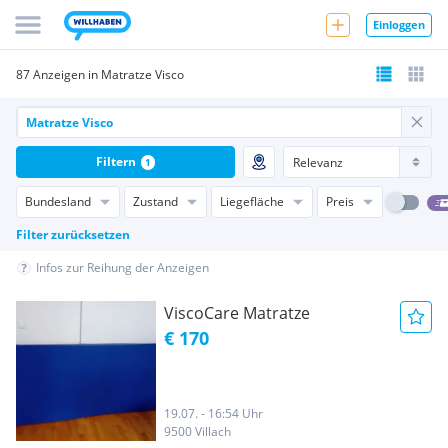
Einloggen
87 Anzeigen in Matratze Visco
Filtern
1
Bundesland
Zustand
Liegefläche
Preis
Filter zurücksetzen
Infos zur Reihung der Anzeigen
ViscoCare Matratze
€ 170
19.07. - 16:54 Uhr
9500 Villach