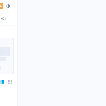
en
5.621