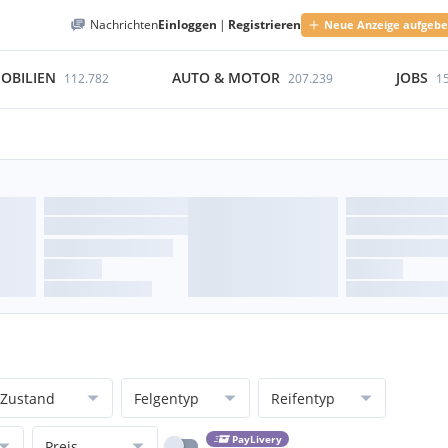
Nachrichten
Einloggen
|
Registrieren
Neue Anzeige aufgeb
OBILIEN
AUTO & MOTOR
JOBS
112.782
207.239
1
Zustand
Felgentyp
Reifentyp
PayLivery
Preis