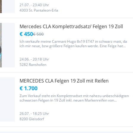
21.07. - 23:40 Uhr
4303 St. Pantaleon-Erla
Mercedes CLA Komplettradsatz/ Felgen 19 Zoll
€ 450
€ 500
Ich verkaufe meine Carmani Hugo 8x19 ET47 in schwarz matt, da
ich mir neue, bzw größere Felgen kaufen werde. Eine Felge hat
einen leichten Kratzer. Die Felgen gehören neu gewuchtet, bei einer
hab ich eine bisschen stärkere Unwucht gesehen. Reifen gehen...
24.06. - 20:18 Uhr
5282 Ranshofen
MERCEDES CLA Felgen 19 Zoll mit Reifen
€ 1.700
Zum Verkauf steht ein Komplettradset mit nahezu unbeschädigten
schwarzen Felgen in 19 Zoll inkl. neuen Markenreifen von
Continental (250-300km gefahren) Wurden auf einem Mercedes
CLA W117 gefahren Felgen haben keine Beschädigungen bis auf
eine Macke...
26.07. - 18:25 Uhr
8200 Gleisdorf