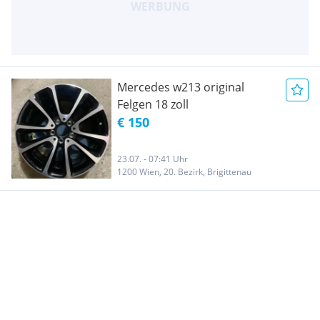
Mercedes w213 original
Felgen 18 zoll
€ 150
23.07. - 07:41 Uhr
1200 Wien, 20. Bezirk, Brigittenau