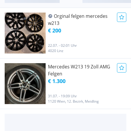
Orginal felgen mercedes
w213
€ 200
22.07. - 02:01 Uhr
4020 Linz
Mercedes W213 19 Zoll AMG
Felgen
€ 1.300
31.07. - 19:09 Uhr
1120 Wien, 12. Bezirk, Meidling