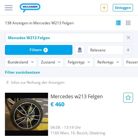
Einloggen
138 Anzeigen in Mercedes W213 Felgen
Filtern
1
Bundesland
Zustand
Felgentyp
Reifentyp
Passen
Filter zurücksetzen
Infos zur Reihung der Anzeigen
Mercedes w213 Felgen
€ 460
04.08. - 13:14 Uhr
1160 Wien, 16. Bezirk, Ottakring