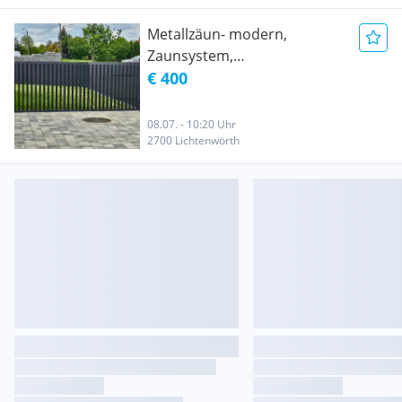
Metallzäun- modern,
Zaunsystem,
Doppelstabmattenzaun,
€ 400
Geländer, Tor, Zäune
08.07. - 10:20 Uhr
2700 Lichtenwörth