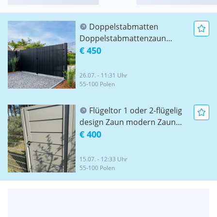
Doppelstabmatten
Doppelstabmattenzaun
Modern Zaun Moderne
€ 450
Zäune Frontzaun Frontzäune
Gartentor Gartentore
26.07. - 11:31 Uhr
Einfahrtstor Einfahrtstore
55-100 Polen
Metallzaun
Flügeltor 1 oder 2-flügelig
design Zaun modern Zaun
Sichtschutzzaun Sichtschutz
€ 400
Einfahrtstor Einfahrtstore
Eingangstor Eingangstür Tor
15.07. - 12:33 Uhr
Tore Doppelstabmattenzaun
55-100 Polen
Doppelstabmatten
Gittermattenzaun Zaun
Zäune Metallzaun Zaunbau
Zaun Montage