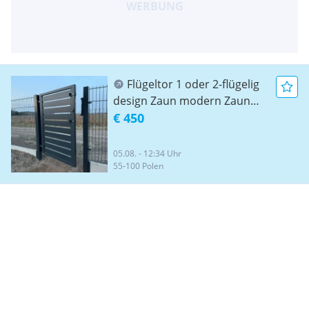
Flügeltor 1 oder 2-flügelig
design Zaun modern Zaun
Sichtschutzzaun Sichtschutz
€ 450
Einfahrtstor Einfahrtstore
Eingangstor Eingangstür Tor
05.08. - 12:34 Uhr
Tore Doppelstabmattenzaun
55-100 Polen
Doppelstabmatten
Gittermattenzaun Zaun
Zäune Metallzaun