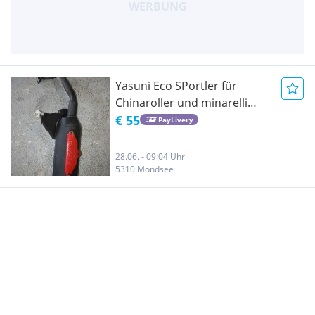
Yasuni Eco SPortler für
Chinaroller und minarelli
liegend Motoren
€ 55
PayLivery
28.06. - 09:04 Uhr
5310 Mondsee