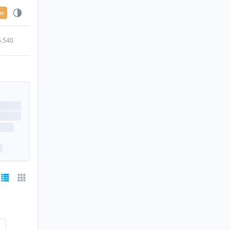
en
5.540