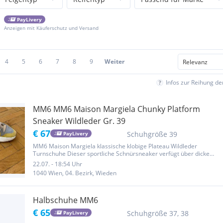
PayLivery
Anzeigen mit Käuferschutz und Versand
4
5
6
7
8
9
Weiter
Infos zur Reihung d
MM6 MM6 Maison Margiela Chunky Platform
Sneaker Wildleder Gr. 39
€ 67
Schuhgröße 39
PayLivery
MM6 Maison Margiela klassische klobige Plateau Wildleder
Turnschuhe Dieser sportliche Schnürsneaker verfügt über dicke
cremefarbene Baumwollschnürsenkel, eine gepolsterte
22.07. - 18:54 Uhr
Fersenkappe aus Leder für Halt und eine gepunktete Perforation an
1040 Wien, 04. Bezirk, Wieden
den Zehen....
Halbschuhe MM6
€ 65
Schuhgröße 37, 38
PayLivery