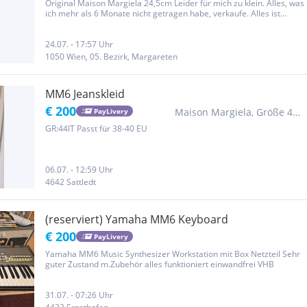
Original Maison Margiela 24,5cm Leider für mich zu klein. Alles, was
ich mehr als 6 Monate nicht getragen habe, verkaufe. Alles ist
gewaschen. Alles ist ORIGINAL! Zustands - siehe Bilder. Preis nur
gegen Selbstabholung. Versand ist möglich. Versand auf...
24.07. - 17:57 Uhr
1050 Wien, 05. Bezirk, Margareten
MM6 Jeanskleid
€ 200
Maison Margiela, Größe 44 /
PayLivery
L
GR:44IT Passt für 38-40 EU
06.07. - 12:59 Uhr
4642 Sattledt
(reserviert) Yamaha MM6 Keyboard
€ 200
PayLivery
Yamaha MM6 Music Synthesizer Workstation mit Box Netzteil Sehr
guter Zustand m.Zubehör alles funktioniert einwandfrei VHB
31.07. - 07:26 Uhr