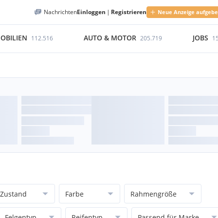
Nachrichten
Einloggen
|
Registrieren
Neue Anzeige aufgeb
OBILIEN
AUTO & MOTOR
JOBS
112.516
205.719
1
Zustand
Farbe
Rahmengröße
Felgentyp
Reifentyp
Passend für Marke