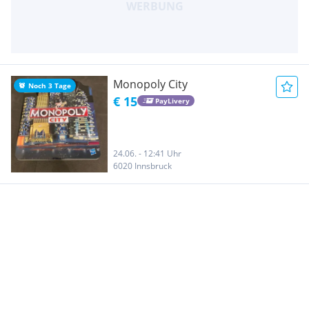
Monopoly City
Noch 3 Tage
€ 15
PayLivery
24.06. - 12:41 Uhr
6020 Innsbruck