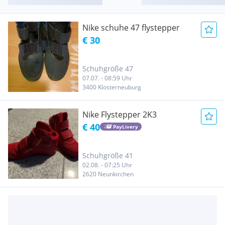
Nike schuhe 47 flystepper
€ 30
Schuhgröße 47
07.07. - 08:59 Uhr
3400 Klosterneuburg
Nike Flystepper 2K3
€ 40
PayLivery
Schuhgröße 41
02.08. - 07:25 Uhr
2620 Neunkirchen