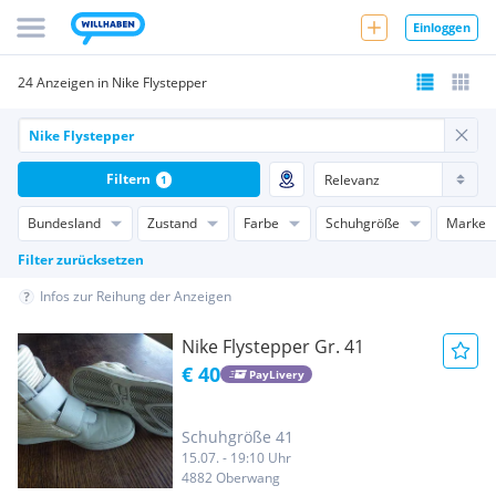
Einloggen
24 Anzeigen in Nike Flystepper
Filtern
1
Bundesland
Zustand
Farbe
Schuhgröße
Marke
Filter zurücksetzen
Infos zur Reihung der Anzeigen
Nike Flystepper Gr. 41
€ 40
PayLivery
Schuhgröße 41
15.07. - 19:10 Uhr
4882 Oberwang