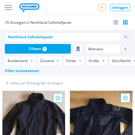
Einloggen
76 Anzeigen in Northland Softshelljacke
Filtern
1
Bundesland
Zustand
Farbe
Größe
Geschlecht
Filter zurücksetzen
Infos zur Reihung der Anzeigen