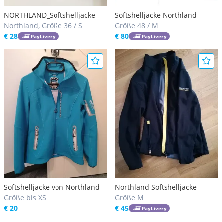
NORTHLAND_Softshelljacke
Softshelljacke Northland
Northland, Größe 36 / S
Größe 48 / M
€ 28
€ 80
PayLivery
PayLivery
Softshelljacke von Northland
Northland Softshelljacke
Größe bis XS
Größe M
€ 20
€ 45
PayLivery