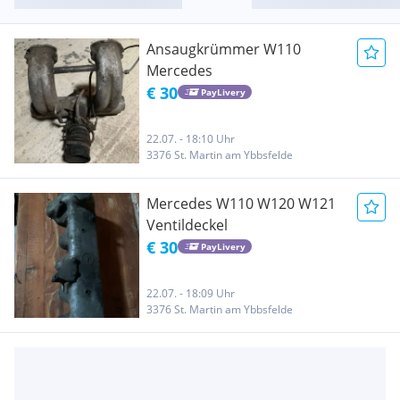
Ansaugkrümmer W110
Mercedes
€ 30
PayLivery
22.07. - 18:10 Uhr
3376 St. Martin am Ybbsfelde
Mercedes W110 W120 W121
Ventildeckel
€ 30
PayLivery
22.07. - 18:09 Uhr
3376 St. Martin am Ybbsfelde