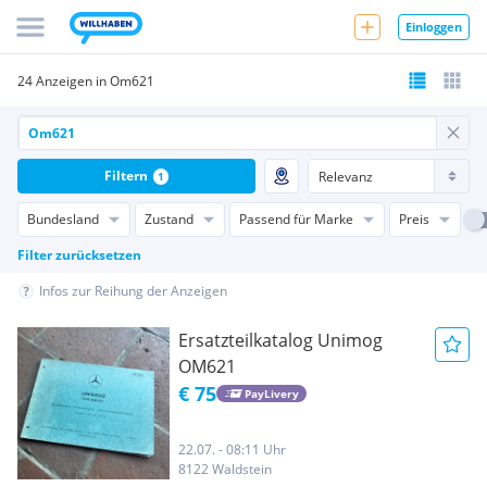
Einloggen
24 Anzeigen in Om621
Filtern
1
Bundesland
Zustand
Passend für Marke
Preis
Filter zurücksetzen
Infos zur Reihung der Anzeigen
Ersatzteilkatalog Unimog
OM621
€ 75
PayLivery
22.07. - 08:11 Uhr
8122 Waldstein