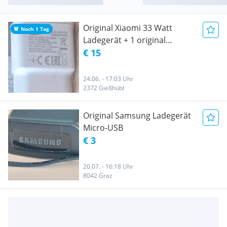
Original Xiaomi 33 Watt
Noch 1 Tag
Ladegerät + 1 original
Samsung 33 Watt Ladegerät
€ 15
24.06. - 17:03 Uhr
2372 Gießhübl
Original Samsung Ladegerät
Micro-USB
€ 3
20.07. - 16:18 Uhr
8042 Graz