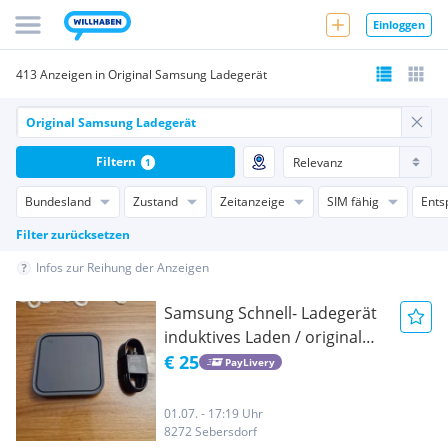
Einloggen
413 Anzeigen in Original Samsung Ladegerät
Filtern
1
Bundesland
Zustand
Zeitanzeige
SIM fähig
Ents
Filter zurücksetzen
Infos zur Reihung der Anzeigen
Samsung Schnell- Ladegerät
induktives Laden / original
Samsung
€ 25
PayLivery
01.07. - 17:19 Uhr
8272 Sebersdorf