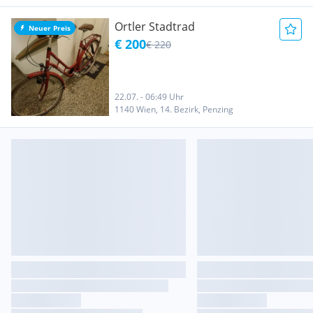
Ortler Stadtrad
Neuer Preis
€ 200
€ 220
22.07. - 06:49 Uhr
1140 Wien, 14. Bezirk, Penzing