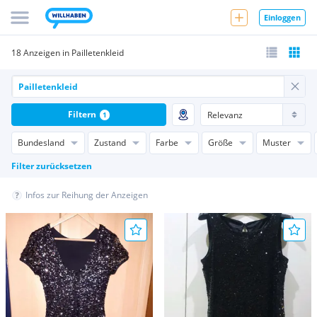
Einloggen
18 Anzeigen in Pailletenkleid
Filtern
1
Bundesland
Zustand
Farbe
Größe
Muster
Filter zurücksetzen
Infos zur Reihung der Anzeigen