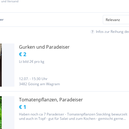
z und Versand
er
Infos zur Reihung d
Gurken und Paradeiser
€ 2
Lt bild 2€ pro kg
12.07. - 15:30 Uhr
3482 Gösing am Wagram
Tomatenpflanzen, Paradeiser
€ 1
Haben noch ca 7 Paradeiser - Tomatenpflanzen Steckling bewurzelt
und auch in Topf - gut für Salat und zum Kochen - gemischt gerne
auch Versand Sobald sie Pflanzreif sind setze ich sie in Topf. Im Topf
kosten sie 3 Euro. Als Steckling 1 Euro Also wer...