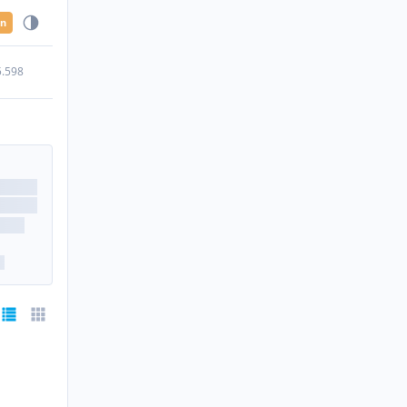
en
5.598