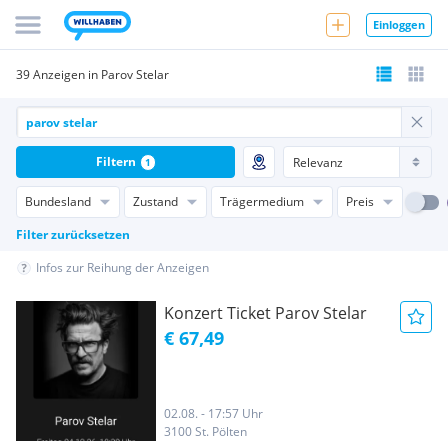
Einloggen
39 Anzeigen in Parov Stelar
Filtern
1
Bundesland
Zustand
Trägermedium
Preis
Filter zurücksetzen
Infos zur Reihung der Anzeigen
Konzert Ticket Parov Stelar
€ 67,49
02.08. - 17:57 Uhr
3100 St. Pölten