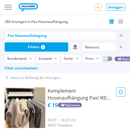
Einloggen
384 Anzeigen in Pax Hosenaufhängung
Filtern
1
Bundesland
Zustand
Farbe
Preis
PayL
Filter zurücksetzen
Infos zur Reihung der Anzeigen
Komplement
Hosenaufhängung Pax/ IKEA
PAX/ PAX ZUBEHÖR
€ 15
PayLivery
26.07. - 14:23 Uhr
4850 Timelkam