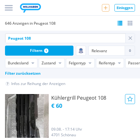
Einloggen
646 Anzeigen in Peugeot 108
Filtern
1
Bundesland
Zustand
Felgentyp
Reifentyp
Passen
Filter zurücksetzen
Infos zur Reihung der Anzeigen
Kühlergrill Peugeot 108
€ 60
09.08. - 17:14 Uhr
4701 Schönau