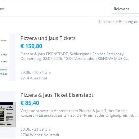
er
Infos zur Reihung d
Pizzera und Jaus Tickets
€ 159,80
Pizzera & Jaus EISENSTADT, Schlosspark, Schloss Esterhazy
Donnerstag, 02.07.2026, 18:00 Veranstalter: 80:NOVA MUSIC
ENTERTAINMENT GmbH Anzahl: 2 Tickets
29.06. - 10:34 Uhr
2214 Auersthal
Pizzera & Jaus Ticket Eisenstadt
€ 85,40
Vergebe schweren Herzens mein Pizzera & Jaus Ticket für das
Konzert in Eisenstadt am 2.7.26. Der Preis ist der Originalpreis inkl.
Servicegebühr, den ich bei Ö-Ticket bezahlt habe. Das Ticket kann
mit der Post oder als Print@home Ticket versendet werden....
30.06. - 21:39 Uhr
2700 Wiener Neustadt