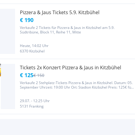
Pizzera & Jaus Tickets 5.9. Kitzbühel
€ 190
Verkaufe 2 Tickets für Pizzera & Jaus in Kitzbühel am 5.9.
Südtribüne, Block 11, Reihe 11, Mitte
Heute, 14:02 Uhr
6370 Kitzbühel
Tickets 2x Konzert Pizzera & Jaus in Kitzbühel
€ 125
€ 150
Verkaufe 2 Stehplatz-Tickets Pizzera & Jaus in Kitzbühel. Datum: 05.
September Uhrzeit: 19:00 Uhr Ort: Stadion Kitzbühel Preis: 125€ für
beide Tickets Bei Interesse gerne einfach melden Originalpreis
87,40 pro ticket
29.07. - 12:25 Uhr
5131 Franking