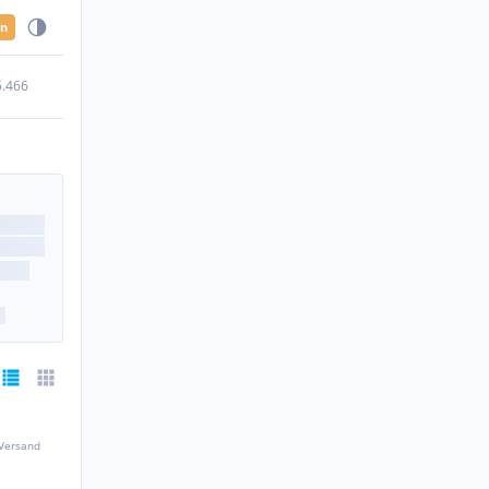
en
5.466
 Versand