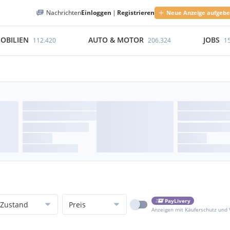
Nachrichten
Einloggen
|
Registrieren
Neue Anzeige aufgeb
OBILIEN
AUTO & MOTOR
JOBS
112.420
206.324
1
PayLivery
Zustand
Preis
Anzeigen mit Käuferschutz und