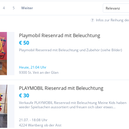
4
5
Weiter
Infos zur Reihung d
Playmobil Riesenrad mit Beleuchtung
€ 50
Playmobil Riesenrad mit Beleuchtung und Zubehör (siehe Bilder)
Heute, 21:04 Uhr
9300 St. Veit an der Glan
PLAYMOBIL Riesenrad mit Beleuchtung
€ 30
Verkaufe PLAYMOBIL Riesenrad mit Beleuchtung Meine Kids haben
wieder Spielsachen aussortiert und freuen sich über etwas
Taschengeld, ich mich über ein aufgeräumtes Kinderzimmer. Zum
Verkauf steht ein gebrauchtes, wenig bespieltes PLAYMOBIL
Riesenrad mit...
21.07. - 18:08 Uhr
4224 Wartberg ob der Aist