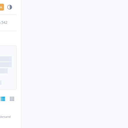
en
5.542
 Versand