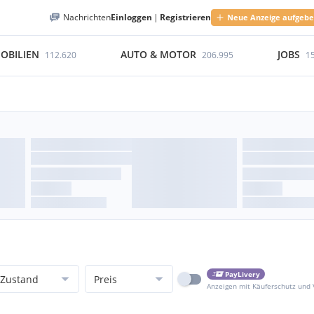
Nachrichten
Einloggen
|
Registrieren
Neue Anzeige aufgeb
OBILIEN
AUTO & MOTOR
JOBS
112.620
206.995
1
PayLivery
Zustand
Preis
Anzeigen mit Käuferschutz und