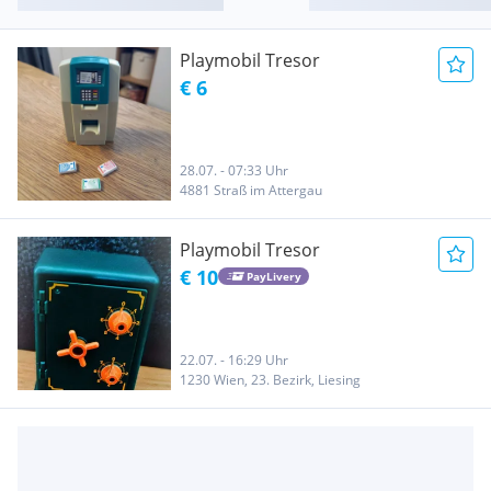
Playmobil Tresor
€ 6
28.07. - 07:33 Uhr
4881 Straß im Attergau
Playmobil Tresor
€ 10
PayLivery
22.07. - 16:29 Uhr
1230 Wien, 23. Bezirk, Liesing