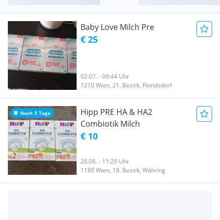
Baby Love Milch Pre
€ 25
02.07. - 09:44 Uhr
1210 Wien, 21. Bezirk, Floridsdorf
Hipp PRE HA & HA2
Noch 5 Tage
Combiotik Milch
€ 10
26.06. - 11:29 Uhr
1180 Wien, 18. Bezirk, Währing