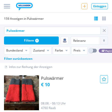
Einloggen
159 Anzeigen in Pulswärmer
Filtern
1
Bundesland
Zustand
Farbe
Preis
PayL
Filter zurücksetzen
Infos zur Reihung der Anzeigen
Pulswärmer
€ 10
08.08. - 06:13 Uhr
4760 Raab