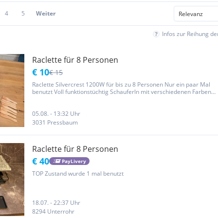
4
5
Weiter
Infos zur Reihung d
Raclette für 8 Personen
€ 10
€ 15
Raclette Silvercrest 1200W für bis zu 8 Personen Nur ein paar Mal
benutzt Voll funktionstüchtig Schauferln mit verschiedenen Farben
gekennzeichnet Tierloser Nichtraucherhaushalt Abholung in 3031
Pressbaum Versand 7,50€
05.08. - 13:32 Uhr
3031 Pressbaum
Raclette für 8 Personen
€ 40
PayLivery
TOP Zustand wurde 1 mal benutzt
18.07. - 22:37 Uhr
8294 Unterrohr