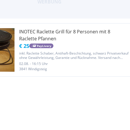
INOTEC Raclette Grill für 8 Personen mit 8
Raclette Pfannen
€ 25
PayLivery
inkl. Raclette Schaber, Antihaft-Beschichtung, schwarz Privatverkauf
ohne Gewährleistung, Garantie und Rücknahme. Versand nach
Absprache gerne möglich, zuzüglich Versandkosten.
02.08. - 16:15 Uhr
3841 Windigsteig