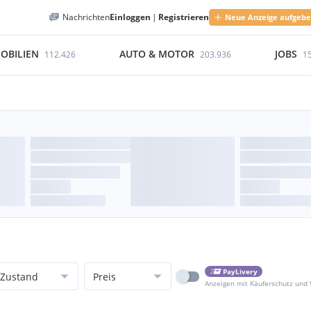
Nachrichten
Einloggen
|
Registrieren
Neue Anzeige aufgeb
OBILIEN
AUTO & MOTOR
JOBS
112.426
203.936
1
PayLivery
Zustand
Preis
Anzeigen mit Käuferschutz und