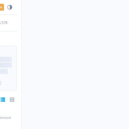
en
5.578
 Versand