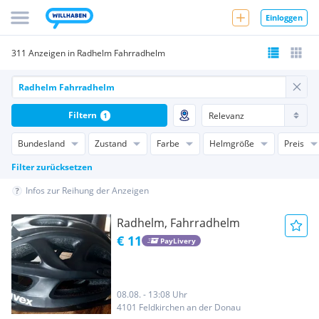
Einloggen
311 Anzeigen in Radhelm Fahrradhelm
Filtern
1
Bundesland
Zustand
Farbe
Helmgröße
Preis
Filter zurücksetzen
Infos zur Reihung der Anzeigen
Radhelm, Fahrradhelm
€ 11
PayLivery
08.08. - 13:08 Uhr
4101 Feldkirchen an der Donau