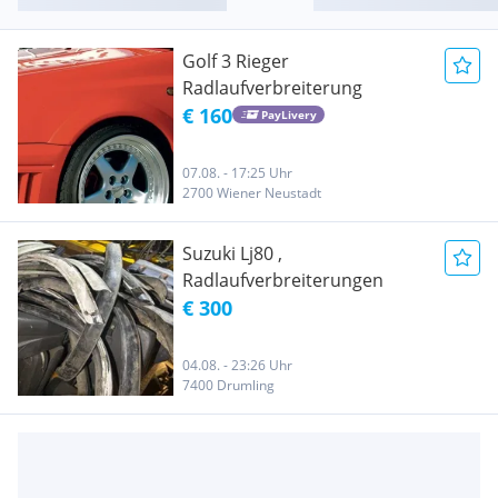
Golf 3 Rieger
Radlaufverbreiterung
€ 160
PayLivery
07.08. - 17:25 Uhr
2700 Wiener Neustadt
Suzuki Lj80 ,
Radlaufverbreiterungen
€ 300
04.08. - 23:26 Uhr
7400 Drumling