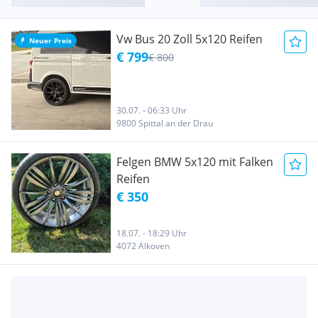
Vw Bus 20 Zoll 5x120 Reifen
Neuer Preis
€ 799
€ 800
30.07. - 06:33 Uhr
9800 Spittal an der Drau
Felgen BMW 5x120 mit Falken
Reifen
€ 350
18.07. - 18:29 Uhr
4072 Alkoven