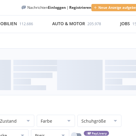
Nachrichten
Einloggen
|
Registrieren
Neue Anzeige aufgeb
OBILIEN
AUTO & MOTOR
JOBS
112.686
205.978
1
Zustand
Farbe
Schuhgröße
PayLivery
rke
Preis