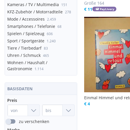
Größe 164
Kameras / TV / Multimedia
151
€ 11
PayLivery
KFZ-Zubehör / Motorradteile
278
Mode / Accessoires
2.459
Smartphones / Telefonie
68
Spielen / Spielzeug
606
Sport / Sportgeräte
1.240
Tiere / Tierbedarf
83
Uhren / Schmuck
465
Wohnen / Haushalt /
Gastronomie
1.114
BASISDATEN
Einmal Himmel und ret
Preis
€ 4
zu verschenken
Marke