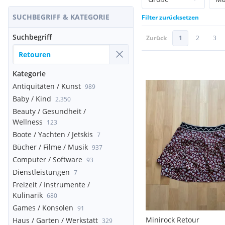
SUCHBEGRIFF & KATEGORIE
Filter zurücksetzen
Suchbegriff
Zurück
1
2
3
Kategorie
Antiquitäten / Kunst
989
Baby / Kind
2.350
Beauty / Gesundheit /
Wellness
123
Boote / Yachten / Jetskis
7
Bücher / Filme / Musik
937
Computer / Software
93
Dienstleistungen
7
Freizeit / Instrumente /
Kulinarik
680
Games / Konsolen
91
Minirock Retour
Haus / Garten / Werkstatt
329