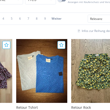
Anzeigen mit Käuferschutz und Ver
4
5
6
7
8
9
Weiter
Infos zur Reihung d
Retour Tshirt
Retour Rock