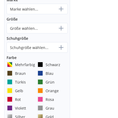
Marke wählen...
Größe
Größe wählen...
Schuhgröße
Schuhgröße wählen...
Farbe
Mehrfarbig
Schwarz
Braun
Blau
Türkis
Grün
Gelb
Orange
Rot
Rosa
Violett
Grau
Silber
Gold