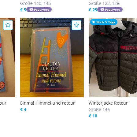
Größe 140, 146
Größe 122, 128
€ 5
€ 25
PayLivery
PayLivery
Noch 5 Tage
our
Einmal Himmel und retour
Winterjacke Retour
€ 4
Größe 146
€ 10