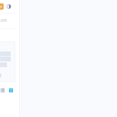
en
5.575