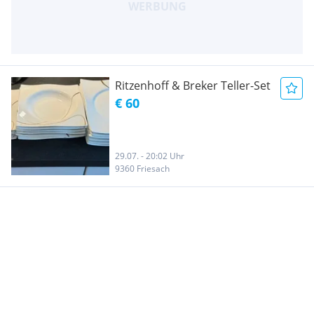
Ritzenhoff & Breker Teller-Set
€ 60
29.07. - 20:02 Uhr
9360 Friesach