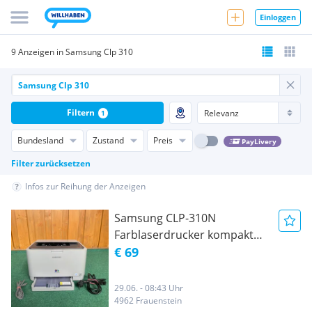
Einloggen
9 Anzeigen in Samsung Clp 310
Filtern
1
Bundesland
Zustand
Preis
PayLivery
Filter zurücksetzen
Infos zur Reihung der Anzeigen
Samsung CLP-310N
Farblaserdrucker kompakt
m. Netzteil u. USBKabel
€ 69
29.06. - 08:43 Uhr
4962 Frauenstein