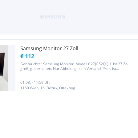
Samsung Monitor 27 Zoll
€ 112
Gebrauchter Samsung Monitor, Modell C27JG52QQU. Ist 27 Zoll
groß, gut erhalten. Nur Abholung, kein Versand, Preis ist
verhandelbar. 27 Zoll Auflösung: 2.560 x 1.440 Pixel 144 Hz Model:
C27JG52QQU Der Verkauf erfolgt unter Ausschluss jeglicher...
01.08. - 11:59 Uhr
1160 Wien, 16. Bezirk, Ottakring