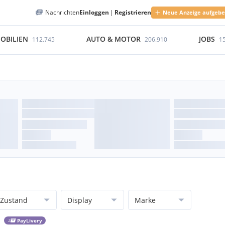
Nachrichten
Einloggen
|
Registrieren
Neue Anzeige aufgeb
OBILIEN
AUTO & MOTOR
JOBS
112.745
206.910
1
Zustand
Display
Marke
PayLivery