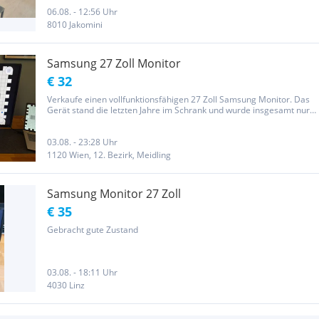
funktioniert einwandfrei. Bei Interesse einfach melden
06.08. - 12:56 Uhr
8010 Jakomini
Samsung 27 Zoll Monitor
€ 32
Verkaufe einen vollfunktionsfähigen 27 Zoll Samsung Monitor. Das
Gerät stand die letzten Jahre im Schrank und wurde insgesamt nur
wenig genutzt. Das Bild ist einwandfrei, keine Pixelfehler oder
ähnliches. Bei Bedarf schicke ich mehr Fotos Da es sich um...
03.08. - 23:28 Uhr
1120 Wien, 12. Bezirk, Meidling
Samsung Monitor 27 Zoll
€ 35
Gebracht gute Zustand
03.08. - 18:11 Uhr
4030 Linz