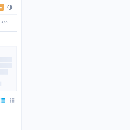
en
5.639