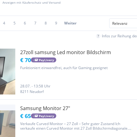
Anzeigen mit Käuferschutz und Versand
4
5
6
7
8
9
Weiter
Infos zur Reihung d
27zoll samsung Led monitor Bildschirm
€ 70
PayLivery
Funktioniert einwandfrei, auch für Gaming geeignet
28.07. - 13:58 Uhr
8211 Neudorf
Samsung Monitor 27"
€ 65
PayLivery
Verkaufe Curved Monitor – 27 Zoll – Sehr guter Zustand Ich
verkaufe einen Curved Monitor mit 27 Zoll Bildschirmdiagonale.
Das Gerät befindet sich in einem sehr guten Zustand und