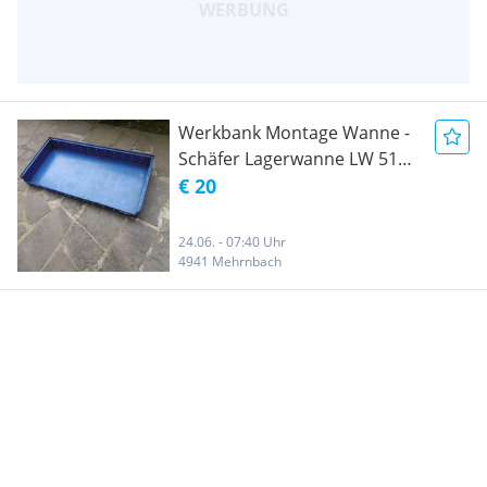
Werkbank Montage Wanne -
Schäfer Lagerwanne LW 512 -
Gewächshaus - Anzucht
€ 20
Regal
24.06. - 07:40 Uhr
4941 Mehrnbach