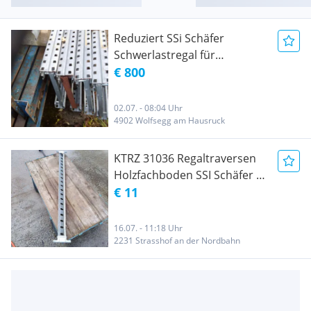
Reduziert SSi Schäfer
Schwerlastregal für
Holzlagerung oder Reifen
€ 800
Regal
02.07. - 08:04 Uhr
4902 Wolfsegg am Hausruck
KTRZ 31036 Regaltraversen
Holzfachboden SSI Schäfer R
3000 Regal
€ 11
16.07. - 11:18 Uhr
2231 Strasshof an der Nordbahn