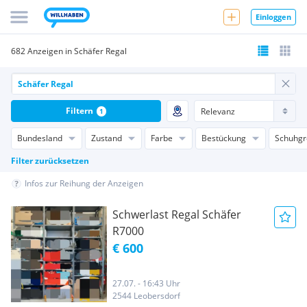
Einloggen
682 Anzeigen in Schäfer Regal
Filtern
1
Bundesland
Zustand
Farbe
Bestückung
Schuhgr
Filter zurücksetzen
Infos zur Reihung der Anzeigen
Schwerlast Regal Schäfer
R7000
€ 600
27.07. - 16:43 Uhr
2544 Leobersdorf