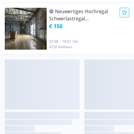
Neuwertiges Hochregal
Schwerlastregal
Palettenregal Regal SSI
€ 150
Schäfer
07.08. - 18:51 Uhr
4720 Kallham