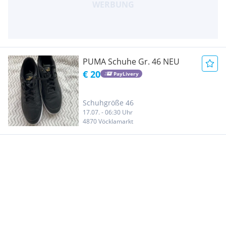
PUMA Schuhe Gr. 46 NEU
€ 20
PayLivery
Schuhgröße 46
17.07. - 06:30 Uhr
4870 Vöcklamarkt