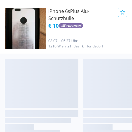
iPhone 6sPlus Alu-
Schutzhülle
€ 10
PayLivery
08.07. - 06:27 Uhr
1210 Wien, 21. Bezirk, Floridsdorf