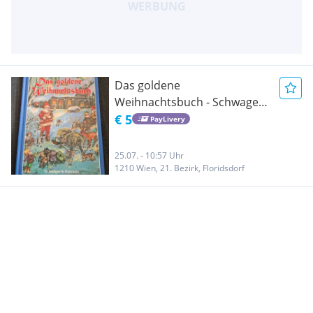
Das goldene
Weihnachtsbuch - Schwager
& Steinlein
€ 5
PayLivery
25.07. - 10:57 Uhr
1210 Wien, 21. Bezirk, Floridsdorf