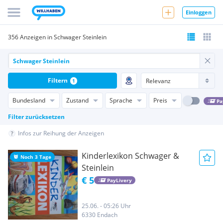
Einloggen
356 Anzeigen in Schwager Steinlein
Filtern
1
Bundesland
Zustand
Sprache
Preis
Pa
Filter zurücksetzen
Infos zur Reihung der Anzeigen
Kinderlexikon Schwager &
Noch 3 Tage
Steinlein
€ 5
PayLivery
25.06. - 05:26 Uhr
6330 Endach