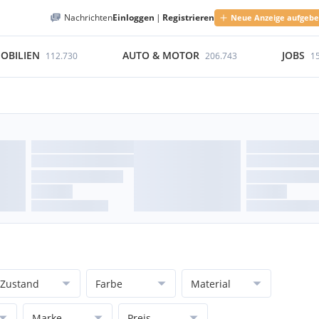
Nachrichten
Einloggen
|
Registrieren
Neue Anzeige aufgeb
OBILIEN
AUTO & MOTOR
JOBS
112.730
206.743
1
Zustand
Farbe
Material
Marke
Preis