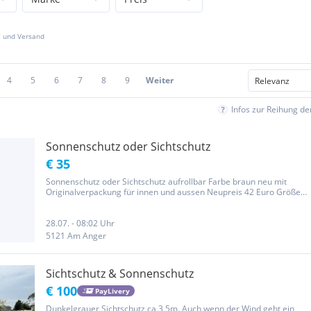
z und Versand
4
5
6
7
8
9
Weiter
Infos zur Reihung d
Sonnenschutz oder Sichtschutz
€ 35
Sonnenschutz oder Sichtschutz aufrollbar Farbe braun neu mit
Originalverpackung für innen und aussen Neupreis 42 Euro Größe
(BxH): 100 x 140 cm, Farbe: natur, 100% Bambus / hochwertige
Bambusstäbchen, Bedienung mittels Zugschnur (Schnurbremse)
auf der...
28.07. - 08:02 Uhr
5121 Am Anger
Sichtschutz & Sonnenschutz
€ 100
PayLivery
Dunkelgrauer Sichtschutz ca 3,5m. Auch wenn der Wind geht ein