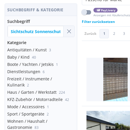
SUCHBEGRIFF & KATEGORIE
PayLivery
Anzeigen mit Käuferschut
Suchbegriff
Filter zurücksetzen
Zurück
1
2
3
Kategorie
Antiquitäten / Kunst
3
Baby / Kind
40
Boote / Yachten / Jetskis
1
Dienstleistungen
6
Freizeit / Instrumente /
Kulinarik
2
Haus / Garten / Werkstatt
224
KFZ-Zubehör / Motorradteile
42
Mode / Accessoires
1
Sport / Sportgeräte
2
Wohnen / Haushalt /
Gastronomie
83