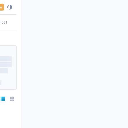
en
5.691