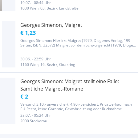
19.07. - 08:44 Uhr
1030 Wien, 03. Bezirk, Landstraße
Georges Simenon, Maigret
€ 1,23
Georges Simenon: Hier irrt Maigret (1979, Diogenes Verlag, 199
Seiten, ISBN: 32572) Maigret vor dem Schwurgericht (1979, Diogen.
V., 167 S., ISBN: 3257206925) Maigrets Memoiren (1978, Diogenes
Verlag, 182 Seiten, ISBN: 3257205074) Maigret und der Mann...
30.06. - 22:59 Uhr
1160 Wien, 16. Bezirk, Ottakring
Georges Simenon: Maigret stellt eine Falle:
Sämtliche Maigret-Romane
€ 2
Versand: 3,10.- unversichert, 4,90.- versichert. Privatverkauf nach
EU-Recht, keine Garantie, Gewährleistung oder Rücknahme
28.07. - 05:24 Uhr
2000 Stockerau