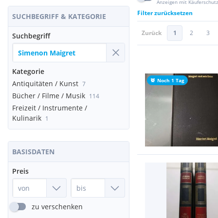
Anzeigen mit Käuferschut
Filter zurücksetzen
SUCHBEGRIFF & KATEGORIE
Zurück
1
2
3
Suchbegriff
Kategorie
Noch 1 Tag
Antiquitäten / Kunst
7
Bücher / Filme / Musik
114
Freizeit / Instrumente /
Kulinarik
1
BASISDATEN
Preis
zu verschenken