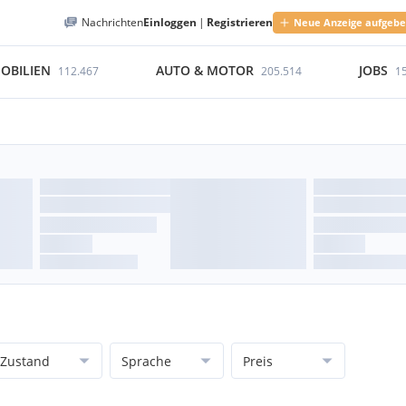
Nachrichten
Einloggen
|
Registrieren
Neue Anzeige aufgeb
OBILIEN
AUTO & MOTOR
JOBS
112.467
205.514
1
Zustand
Sprache
Preis