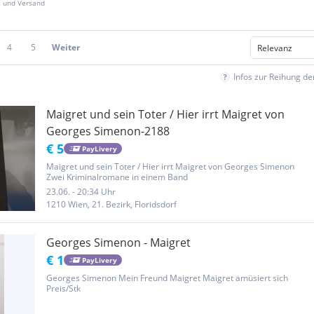
z und Versand
4
5
Weiter
Infos zur Reihung d
Maigret und sein Toter / Hier irrt Maigret von
Georges Simenon-2188
€ 5
PayLivery
Maigret und sein Toter / Hier irrt Maigret von Georges Simenon
Zwei Kriminalromane in einem Band
23.06. - 20:34 Uhr
1210 Wien, 21. Bezirk, Floridsdorf
Georges Simenon - Maigret
€ 1
PayLivery
Georges Simenon Mein Freund Maigret Maigret amüsiert sich
Preis/Stk