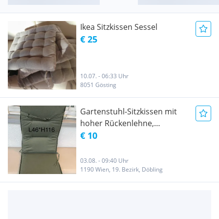
Ikea Sitzkissen Sessel
€ 25
10.07. - 06:33 Uhr
8051 Gösting
Gartenstuhl-Sitzkissen mit
hoher Rückenlehne,
Gartenmöbel-Sitzkissen,
€ 10
Kissen für Gartenstühle,
Sitzkissen für Outdoor-Stühle
03.08. - 09:40 Uhr
1190 Wien, 19. Bezirk, Döbling