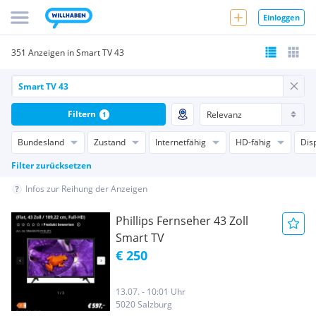
Einloggen
351 Anzeigen in Smart TV 43
Filtern
1
Bundesland
Zustand
Internetfähig
HD-fähig
Dis
Filter zurücksetzen
Infos zur Reihung der Anzeigen
Phillips Fernseher 43 Zoll
Smart TV
€ 250
13.07. - 10:01 Uhr
5020 Salzburg