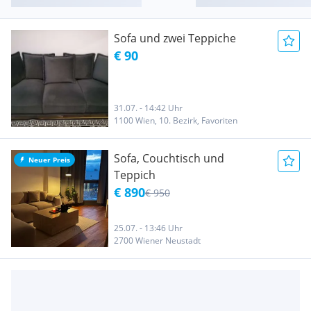
Sofa und zwei Teppiche
€ 90
31.07. - 14:42 Uhr
1100 Wien, 10. Bezirk, Favoriten
Sofa, Couchtisch und
Neuer Preis
Teppich
€ 890
€ 950
25.07. - 13:46 Uhr
2700 Wiener Neustadt