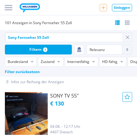
Einloggen
101 Anzeigen in Sony Fernseher 55 Zoll
Filtern
1
Bundesland
Zustand
Internetfähig
HD-fähig
Dis
Filter zurücksetzen
Infos zur Reihung der Anzeigen
SONY TV 55"
€ 130
04.08. - 12:17 Uhr
4407 Dietach